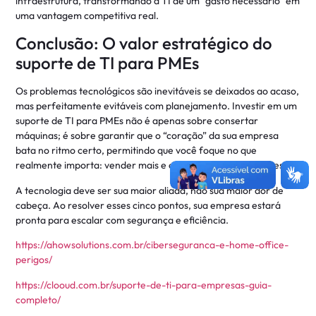
infraestrutura, transformando a TI de um “gasto necessário” em
uma vantagem competitiva real.
Conclusão: O valor estratégico do
suporte de TI para PMEs
Os problemas tecnológicos são inevitáveis se deixados ao acaso,
mas perfeitamente evitáveis com planejamento. Investir em um
suporte de TI para PMEs não é apenas sobre consertar
máquinas; é sobre garantir que o “coração” da sua empresa
bata no ritmo certo, permitindo que você foque no que
realmente importa: vender mais e atender bem seus clientes.
A tecnologia deve ser sua maior aliada, não sua maior dor de
cabeça. Ao resolver esses cinco pontos, sua empresa estará
pronta para escalar com segurança e eficiência.
https://ahowsolutions.com.br/ciberseguranca-e-home-office-
perigos/
https://clooud.com.br/suporte-de-ti-para-empresas-guia-
completo/