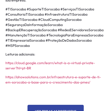
sua empresa.
#TISorocaba #SuporteTISorocaba #ServiçosTISorocaba
#ConsultoriaTISorocaba #InfraestruturaTISorocaba
#GestãoTISorocaba #CloudComputingSorocaba
#SegurançaDaInformaçãoSorocaba
#BackupERecuperaçãoSorocaba #RedesEServidoresSorocaba
#ManutençãoTISorocaba #TecnologiaParaEmpresasSorocaba
#TIEmpresarialSorocaba #ProteçãoDeDadosSorocaba
#MSPSorocaba
Leituras adicionais:
https://cloud.google.com/learn/what-is-a-virtual-private-
server?hl=pt-BR
https://ahowsolutions.com.br/infraestrutura-e-suporte-de-ti-
em-sorocaba-a-base-para-o-crescimento-das-pmes/