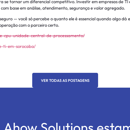
a se tornar um diferencial competitivo. Investir em empresas de TI
, com base em análise, atendimento, segurança e valor agregado.
seguro — você só percebe o quanto ele é essencial quando algo dá 
operação com o parceiro certo.
e-e-cpu-unidade-central-de-processamento/
de-ti-em-sorocaba/
VER TODAS AS POSTAGENS
 Ahow Solutions esta