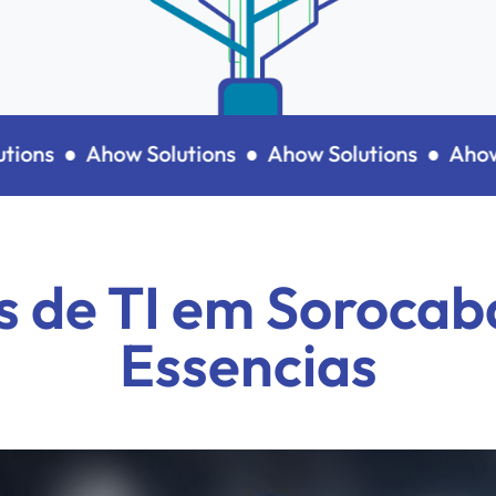
ons ●
Ahow Solutions ●
Ahow Solutions ●
Ahow So
 de TI em Sorocaba
Essencias