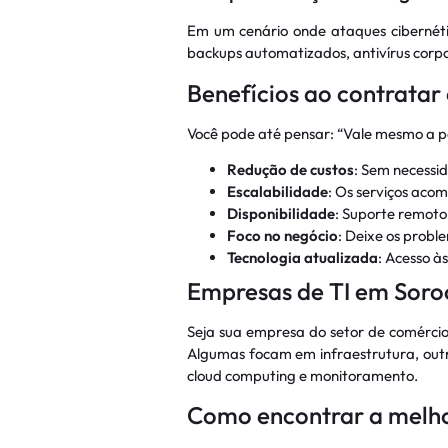
Em um cenário onde ataques cibernétic
backups automatizados, antivírus corpor
Benefícios ao contrata
Você pode até pensar: “Vale mesmo a pe
Redução de custos
: Sem necessid
Escalabilidade
: Os serviços ac
Disponibilidade
: Suporte remoto
Foco no negócio
: Deixe os prob
Tecnologia atualizada
: Acesso à
Empresas de TI em Soro
Seja sua empresa do setor de comércio,
Algumas focam em infraestrutura, outr
cloud computing e monitoramento.
Como encontrar a melh