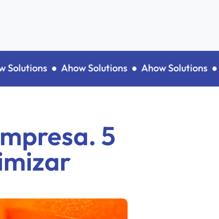
lutions ●
Ahow Solutions ●
Ahow Solutions ●
Aho
Empresa. 5
imizar