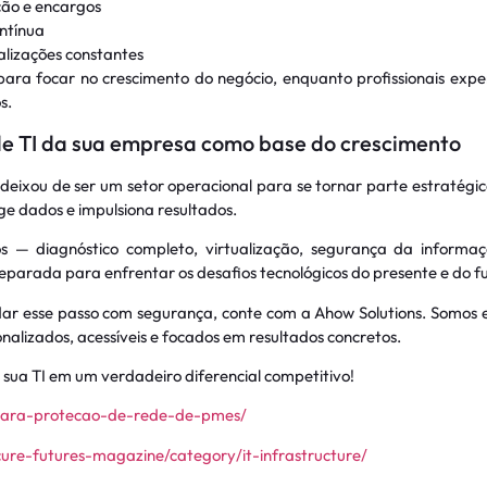
ção e encargos
ntínua
lizações constantes
para focar no crescimento do negócio, enquanto profissionais exp
s.
 de TI da sua empresa como base do crescimento
 deixou de ser um setor operacional para se tornar parte estratég
ge dados e impulsiona resultados.
 — diagnóstico completo, virtualização, segurança da informa
parada para enfrentar os desafios tecnológicos do presente e do fu
dar esse passo com segurança, conte com a Ahow Solutions. Somos e
nalizados, acessíveis e focados em resultados concretos.
sua TI em um verdadeiro diferencial competitivo!
l-para-protecao-de-rede-de-pmes/
ure-futures-magazine/category/it-infrastructure/