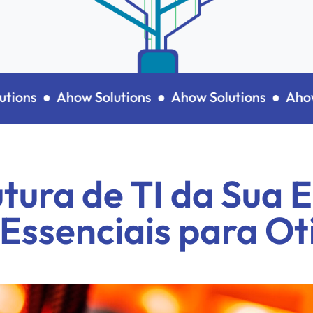
ons ●
Ahow Solutions ●
Ahow Solutions ●
Ahow So
utura de TI da Sua 
 Essenciais para Ot