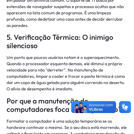
em passar um antivírus comum. O suporte de TI busca por
extensões de navegador suspeitas e processos ocultos que não
aparecem na lista comum de programas. É uma limpeza
profunda, como dedetizar uma casa antes de decidir derrubar
as paredes.
5. Verificação Térmica: O inimigo
silencioso
Um ponto que poucos usuários notam é o superaquecimento.
Quando o processador esquenta demais, ele diminui a própria
velocidade para não “derreter”. Na manutenção de
computadores, limpar o cooler e trocar a pasta térmica é como
dar um copo de água gelada para alguém correndo no deserto.
O alívio de desempenho é imediato.
Por que a manutenção de
computadores foca no diagnóstico?
Formatar o computador é uma solução temporária se os
hardware continuar o mesmo. Se o seu disco está morrendo, ele
voltará a ficar lento em semanas. A verdadeira manutenção de