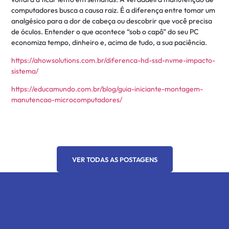
computadores busca a causa raiz. É a diferença entre tomar um
analgésico para a dor de cabeça ou descobrir que você precisa
de óculos. Entender o que acontece “sob o capô” do seu PC
economiza tempo, dinheiro e, acima de tudo, a sua paciência.
https://ahowsolutions.com.br/diferenca-hd-ssd-nvme-impacto-
sistema/
https://educamundo.com.br/blog/guia-iniciante-montagem-
manutencao-microcomputadores/
VER TODAS AS POSTAGENS