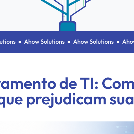
ons ●
Ahow Solutions ●
Ahow Solutions ●
Ahow So
amento de TI: Com
que prejudicam su