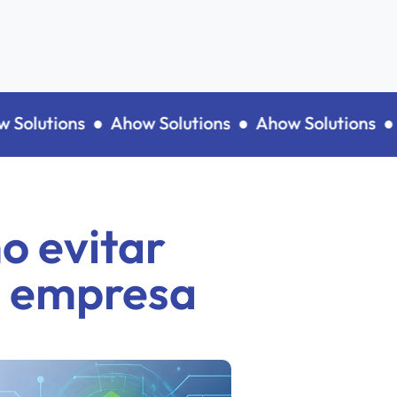
lutions ●
Ahow Solutions ●
Ahow Solutions ●
Ah
o evitar
a empresa