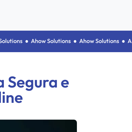
utions ●
Ahow Solutions ●
Ahow Solutions ●
Ahow
a Segura e
line