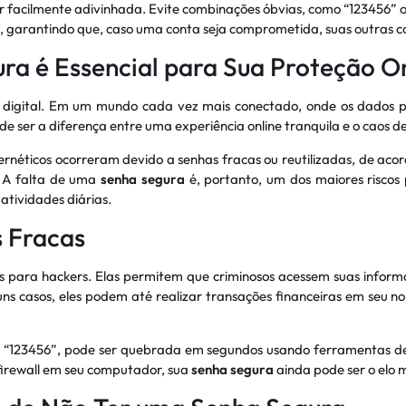
r facilmente adivinhada. Evite combinações óbvias, como “123456” o
za, garantindo que, caso uma conta seja comprometida, suas outras 
ra é Essencial para Sua Proteção O
digital. Em um mundo cada vez mais conectado, onde os dados pe
e ser a diferença entre uma experiência online tranquila e o caos d
rnéticos ocorreram devido a senhas fracas ou reutilizadas, de aco
. A falta de uma
senha segura
é, portanto, um dos maiores risco
atividades diárias.
 Fracas
 para hackers. Elas permitem que criminosos acessem suas informa
uns casos, eles podem até realizar transações financeiras em seu 
 “123456”, pode ser quebrada em segundos usando ferramentas de f
firewall em seu computador, sua
senha segura
ainda pode ser o elo 