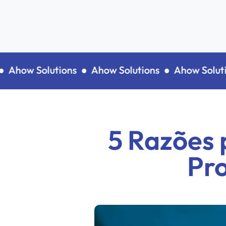
how Solutions ●
Ahow Solutions ●
Ahow Solutio
5 Razões 
Pro