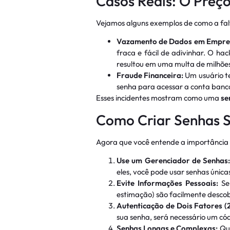
Casos Reais: O Preç
Vejamos alguns exemplos de como a fa
Vazamento de Dados em Empre
fraca e fácil de adivinhar. O h
resultou em uma multa de milhõe
Fraude Financeira:
Um usuário te
senha para acessar a conta bancár
Esses incidentes mostram como uma
se
Como Criar Senhas 
Agora que você entende a importânci
Use um Gerenciador de Senhas
eles, você pode usar senhas únic
Evite Informações Pessoais:
Se
estimação) são facilmente descob
Autenticação de Dois Fatores (
sua senha, será necessário um cód
Senhas Longas e Complexas:
Qua