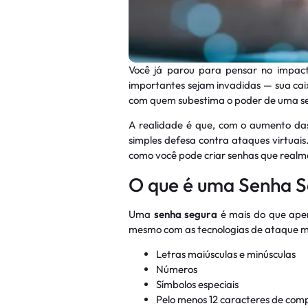
Você já parou para pensar no impa
importantes sejam invadidas — sua caix
com quem subestima o poder de uma se
A realidade é que, com o aumento das
simples defesa contra ataques virtuai
como você pode criar senhas que realme
O que é uma Senha 
Uma
senha segura
é mais do que apen
mesmo com as tecnologias de ataque ma
Letras maiúsculas e minúsculas
Números
Símbolos especiais
Pelo menos 12 caracteres de com