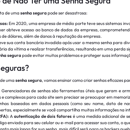
o de Não Ter uma Senha Segura
lta de uma
senha segura
pode ser desastrosa:
sas:
Em 2020, uma empresa de médio porte teve seus sistemas inva
acker obteve acesso ao banco de dados da empresa, comprometendo
s de dólares, além de danos à reputação da empresa.
ve sua conta bancária invadida após usar a mesma senha para diver
ia da vítima e realizar transferências, resultando em uma perda sig
nha segura
pode evitar muitos problemas e proteger suas informaçõ
Seguras?
a de uma
senha segura
, vamos ensinar como criar senhas eficazes pa
:
Gerenciadores de senhas são ferramentas úteis que geram e ar
as e complexas para cada site sem precisar se preocupar em memoriz
nhas baseadas em dados pessoais (como seu nome, data de nas
ertas, especialmente se você compartilha muitas informações na int
2FA):
A
autenticação de dois fatores
é uma medida adicional de 
igo enviado para seu celular ou e-mail para acessar sua conta, o qu
nto mais longa for sua senha, mais difícil será para os hackers quebr